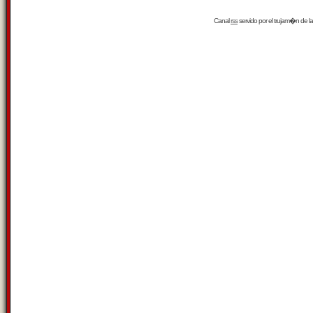
Canal
rss
servido por el
trujam�n
de la