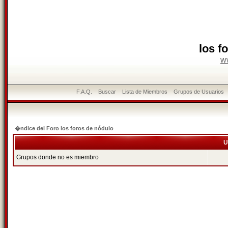
los f
w
F.A.Q.
Buscar
Lista de Miembros
Grupos de Usuarios
�ndice del Foro los foros de nódulo
U
Grupos donde no es miembro