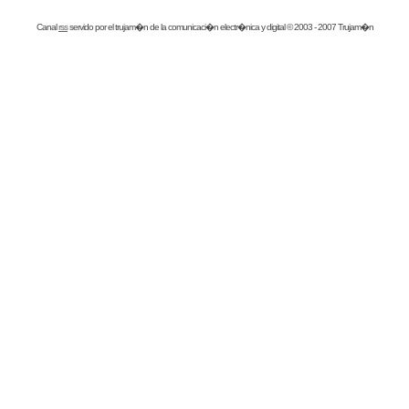
Canal
rss
servido por el
trujam�n
de la comunicaci�n electr�nica y digital © 2003 - 2007 Trujam�n