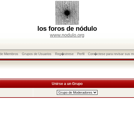
los foros de nódulo
www.nodulo.org
 de Miembros
Grupos de Usuarios
Reg�strese
Perfil
Con�ctese para revisar sus m
Unirse a un Grupo