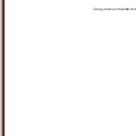
Canal
rss
servido por el
trujam�n
de la