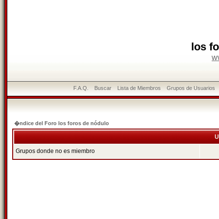
los f
w
F.A.Q.
Buscar
Lista de Miembros
Grupos de Usuarios
�ndice del Foro los foros de nódulo
U
Grupos donde no es miembro