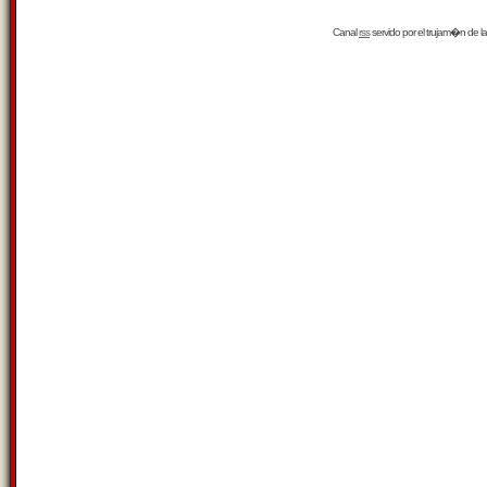
Canal
rss
servido por el
trujam�n
de la