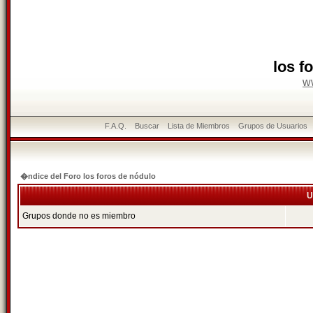
los f
w
F.A.Q.
Buscar
Lista de Miembros
Grupos de Usuarios
�ndice del Foro los foros de nódulo
U
Grupos donde no es miembro