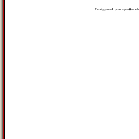
Canal
rss
servido por el
trujam�n
de la