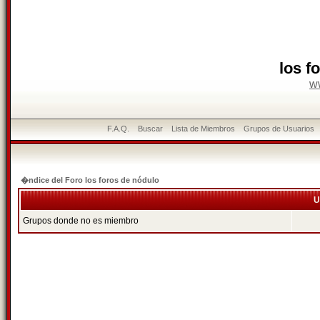
los f
w
F.A.Q.
Buscar
Lista de Miembros
Grupos de Usuarios
�ndice del Foro los foros de nódulo
U
Grupos donde no es miembro