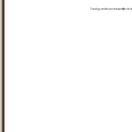
Canal
rss
servido por el
trujam�n
de la