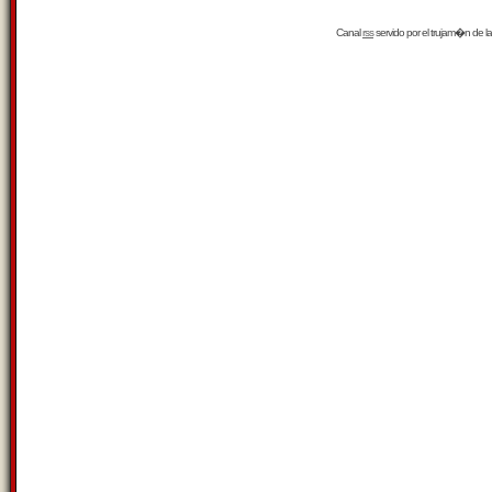
Canal
rss
servido por el
trujam�n
de la