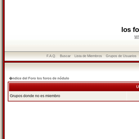
los f
w
F.A.Q.
Buscar
Lista de Miembros
Grupos de Usuarios
�ndice del Foro los foros de nódulo
U
Grupos donde no es miembro