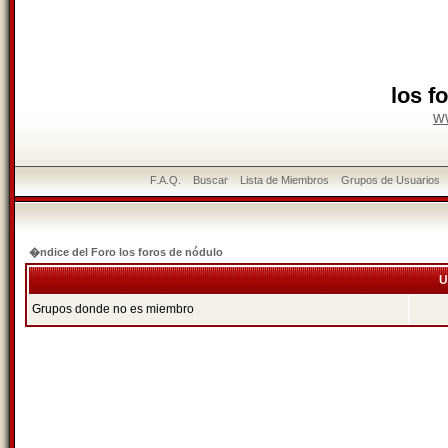
los f
w
F.A.Q.
Buscar
Lista de Miembros
Grupos de Usuarios
�ndice del Foro los foros de nódulo
U
Grupos donde no es miembro