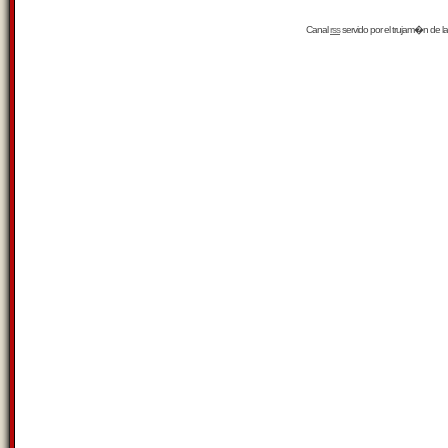
Canal
rss
servido por el
trujam�n
de la