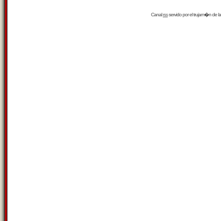
Canal
rss
servido por el
trujam�n
de la