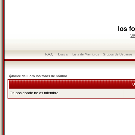
los f
w
F.A.Q.
Buscar
Lista de Miembros
Grupos de Usuarios
�ndice del Foro los foros de nódulo
U
Grupos donde no es miembro