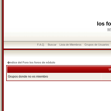
los f
w
F.A.Q.
Buscar
Lista de Miembros
Grupos de Usuarios
�ndice del Foro los foros de nódulo
U
Grupos donde no es miembro