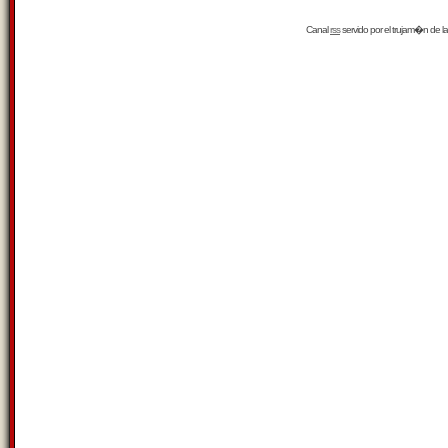
Canal
rss
servido por el
trujam�n
de la