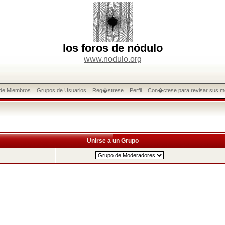
los foros de nódulo
www.nodulo.org
 de Miembros
Grupos de Usuarios
Reg�strese
Perfil
Con�ctese para revisar sus m
Unirse a un Grupo