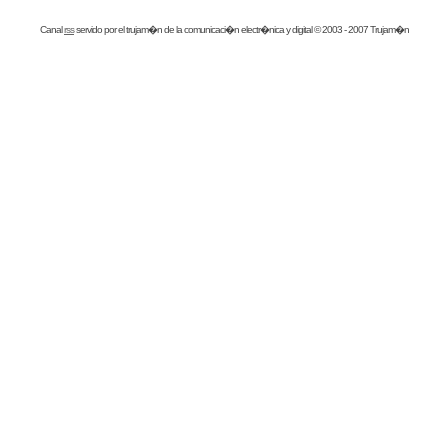
Canal
rss
servido por el
trujam�n
de la comunicaci�n electr�nica y digital © 2003 - 2007 Trujam�n