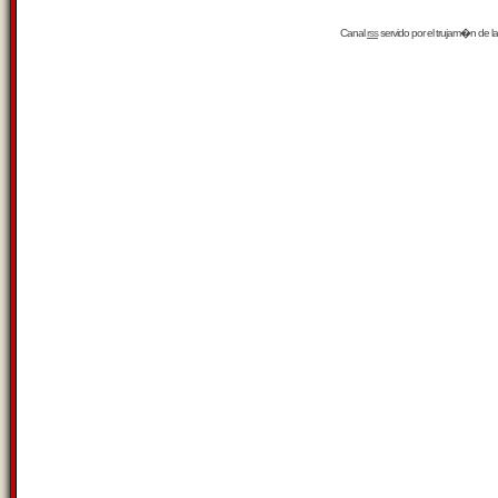
Canal
rss
servido por el
trujam�n
de la