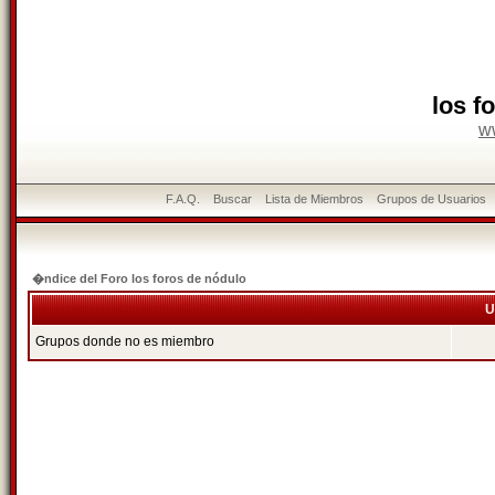
los f
w
F.A.Q.
Buscar
Lista de Miembros
Grupos de Usuarios
�ndice del Foro los foros de nódulo
U
Grupos donde no es miembro