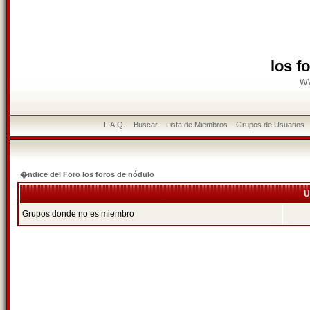
los f
w
F.A.Q.
Buscar
Lista de Miembros
Grupos de Usuarios
�ndice del Foro los foros de nódulo
U
Grupos donde no es miembro