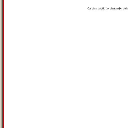
Canal
rss
servido por el
trujam�n
de la