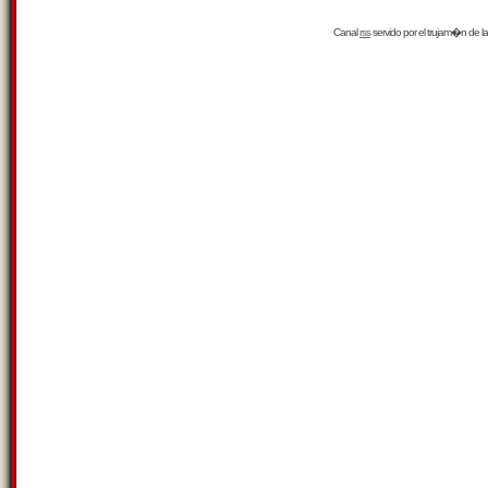
Canal
rss
servido por el
trujam�n
de la