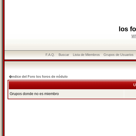
los f
w
F.A.Q.
Buscar
Lista de Miembros
Grupos de Usuarios
�ndice del Foro los foros de nódulo
U
Grupos donde no es miembro