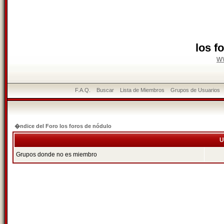
los f
w
F.A.Q.
Buscar
Lista de Miembros
Grupos de Usuarios
�ndice del Foro los foros de nódulo
U
Grupos donde no es miembro