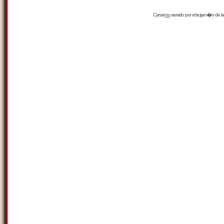
Canal
rss
servido por el
trujam�n
de la