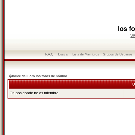
los f
w
F.A.Q.
Buscar
Lista de Miembros
Grupos de Usuarios
�ndice del Foro los foros de nódulo
U
Grupos donde no es miembro