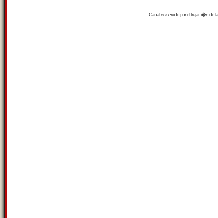
Canal
rss
servido por el
trujam�n
de la