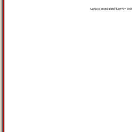
Canal
rss
servido por el
trujam�n
de la