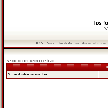
los f
w
F.A.Q.
Buscar
Lista de Miembros
Grupos de Usuarios
�ndice del Foro los foros de nódulo
U
Grupos donde no es miembro