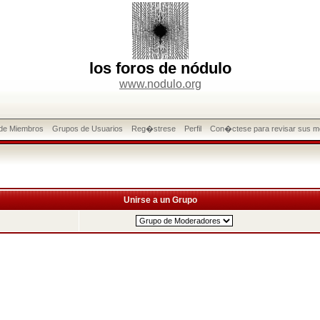
los foros de nódulo
www.nodulo.org
 de Miembros
Grupos de Usuarios
Reg�strese
Perfil
Con�ctese para revisar sus m
Unirse a un Grupo