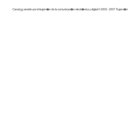
Canal
rss
servido por el
trujam�n
de la comunicaci�n electr�nica y digital © 2003 - 2007 Trujam�n