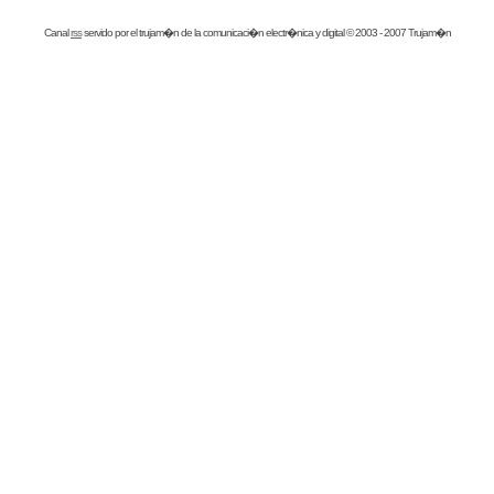
Canal
rss
servido por el
trujam�n
de la comunicaci�n electr�nica y digital © 2003 - 2007 Trujam�n