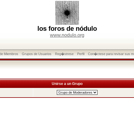
los foros de nódulo
www.nodulo.org
 de Miembros
Grupos de Usuarios
Reg�strese
Perfil
Con�ctese para revisar sus m
Unirse a un Grupo