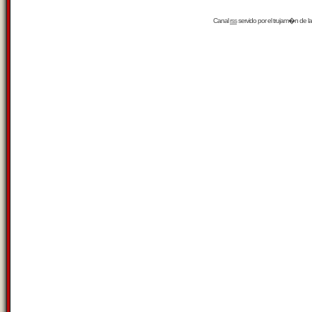
Canal
rss
servido por el
trujam�n
de la