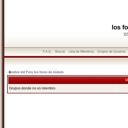
los f
w
F.A.Q.
Buscar
Lista de Miembros
Grupos de Usuarios
�ndice del Foro los foros de nódulo
U
Grupos donde no es miembro