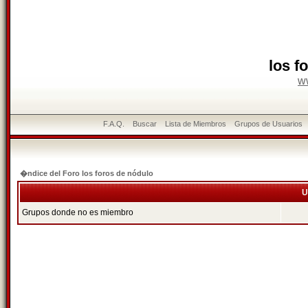
los f
w
F.A.Q.
Buscar
Lista de Miembros
Grupos de Usuarios
�ndice del Foro los foros de nódulo
U
Grupos donde no es miembro