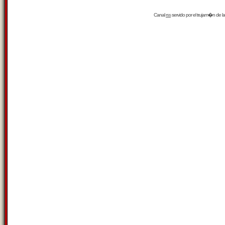
Canal
rss
servido por el
trujam�n
de la