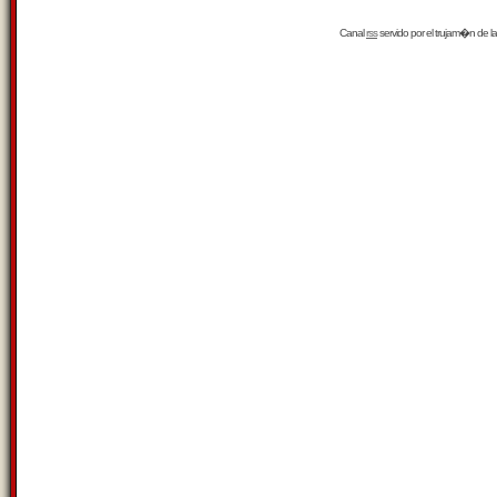
Canal
rss
servido por el
trujam�n
de la