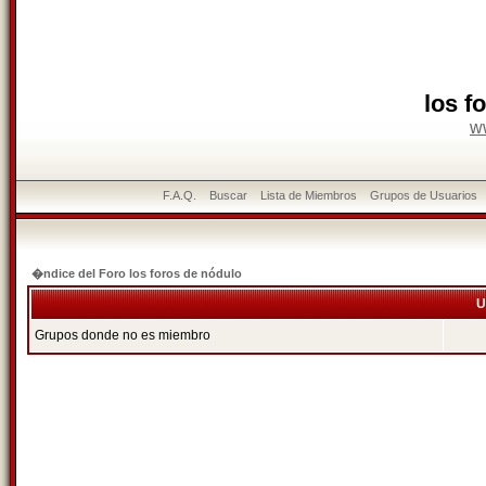
los f
w
F.A.Q.
Buscar
Lista de Miembros
Grupos de Usuarios
�ndice del Foro los foros de nódulo
U
Grupos donde no es miembro