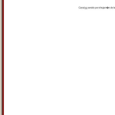
Canal
rss
servido por el
trujam�n
de la