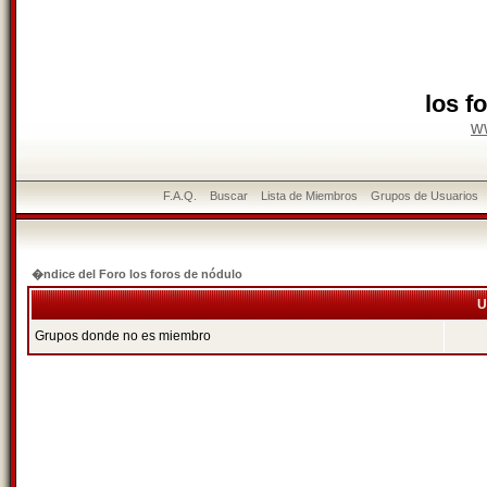
los f
w
F.A.Q.
Buscar
Lista de Miembros
Grupos de Usuarios
�ndice del Foro los foros de nódulo
U
Grupos donde no es miembro