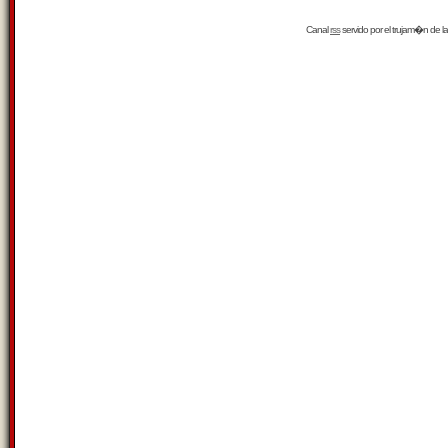
Canal
rss
servido por el
trujam�n
de la