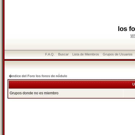
los f
w
F.A.Q.
Buscar
Lista de Miembros
Grupos de Usuarios
�ndice del Foro los foros de nódulo
U
Grupos donde no es miembro