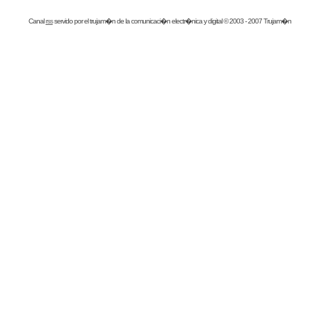
Canal
rss
servido por el
trujam�n
de la comunicaci�n electr�nica y digital © 2003 - 2007 Trujam�n