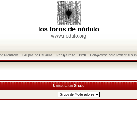
los foros de nódulo
www.nodulo.org
 de Miembros
Grupos de Usuarios
Reg�strese
Perfil
Con�ctese para revisar sus m
Unirse a un Grupo