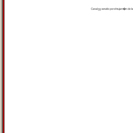
Canal
rss
servido por el
trujam�n
de la