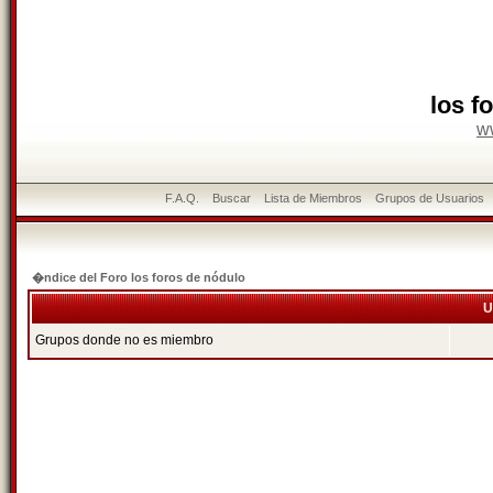
los f
w
F.A.Q.
Buscar
Lista de Miembros
Grupos de Usuarios
�ndice del Foro los foros de nódulo
U
Grupos donde no es miembro