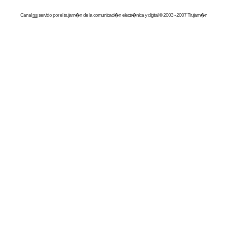
Canal
rss
servido por el
trujam�n
de la comunicaci�n electr�nica y digital © 2003 - 2007 Trujam�n