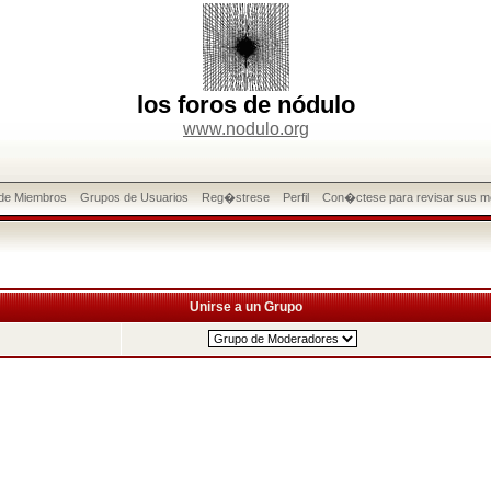
los foros de nódulo
www.nodulo.org
 de Miembros
Grupos de Usuarios
Reg�strese
Perfil
Con�ctese para revisar sus m
Unirse a un Grupo