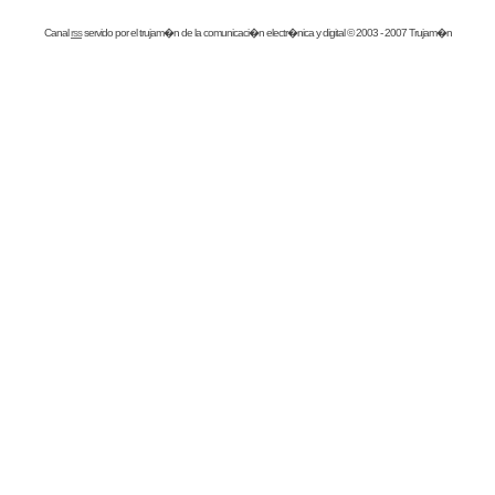
Canal
rss
servido por el
trujam�n
de la comunicaci�n electr�nica y digital © 2003 - 2007 Trujam�n