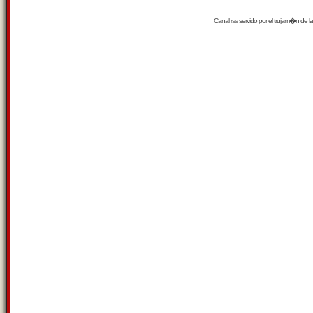
Canal
rss
servido por el
trujam�n
de la