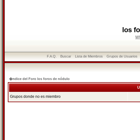
los f
w
F.A.Q.
Buscar
Lista de Miembros
Grupos de Usuarios
�ndice del Foro los foros de nódulo
U
Grupos donde no es miembro