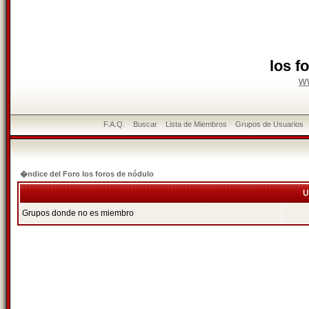
los f
w
F.A.Q.
Buscar
Lista de Miembros
Grupos de Usuarios
�ndice del Foro los foros de nódulo
U
Grupos donde no es miembro