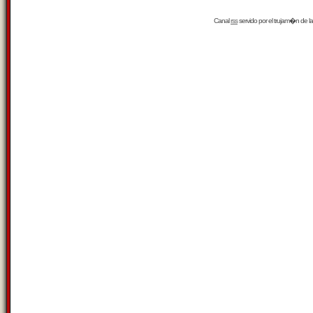
Canal
rss
servido por el
trujam�n
de la