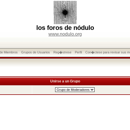
los foros de nódulo
www.nodulo.org
 de Miembros
Grupos de Usuarios
Reg�strese
Perfil
Con�ctese para revisar sus m
Unirse a un Grupo