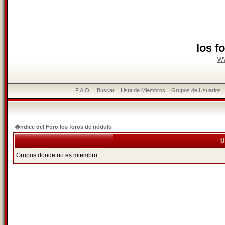
los f
w
F.A.Q.
Buscar
Lista de Miembros
Grupos de Usuarios
�ndice del Foro los foros de nódulo
U
Grupos donde no es miembro