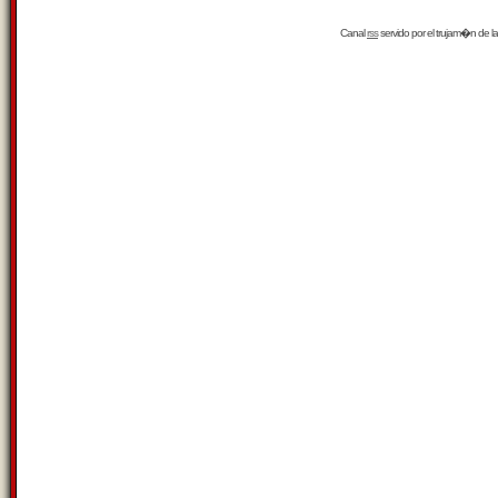
Canal
rss
servido por el
trujam�n
de la