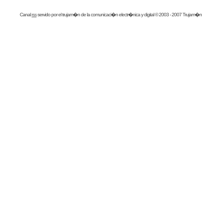
Canal
rss
servido por el
trujam�n
de la comunicaci�n electr�nica y digital © 2003 - 2007 Trujam�n