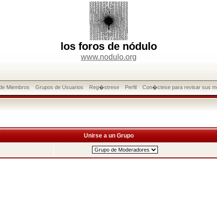
los foros de nódulo
www.nodulo.org
 de Miembros
Grupos de Usuarios
Reg�strese
Perfil
Con�ctese para revisar sus m
Unirse a un Grupo