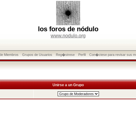
los foros de nódulo
www.nodulo.org
 de Miembros
Grupos de Usuarios
Reg�strese
Perfil
Con�ctese para revisar sus m
Unirse a un Grupo