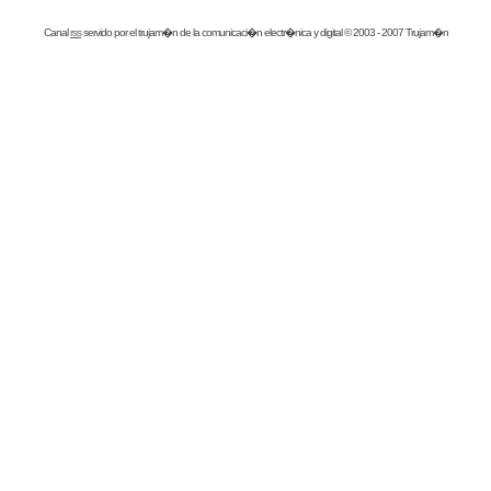
Canal
rss
servido por el
trujam�n
de la comunicaci�n electr�nica y digital © 2003 - 2007 Trujam�n