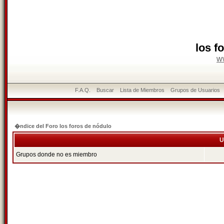
los f
w
F.A.Q.
Buscar
Lista de Miembros
Grupos de Usuarios
�ndice del Foro los foros de nódulo
U
Grupos donde no es miembro