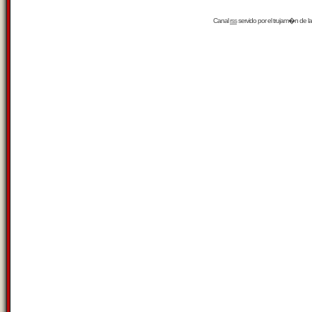
Canal
rss
servido por el
trujam�n
de la