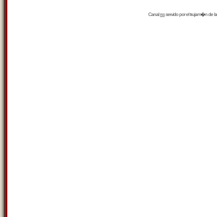
Canal
rss
servido por el
trujam�n
de la