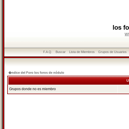
los f
w
F.A.Q.
Buscar
Lista de Miembros
Grupos de Usuarios
�ndice del Foro los foros de nódulo
U
Grupos donde no es miembro