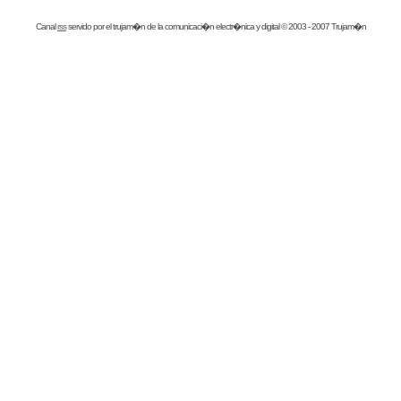
Canal
rss
servido por el
trujam�n
de la comunicaci�n electr�nica y digital © 2003 - 2007 Trujam�n