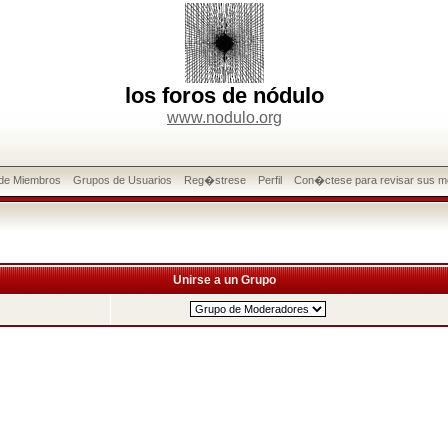
los foros de nódulo
www.nodulo.org
 de Miembros
Grupos de Usuarios
Reg�strese
Perfil
Con�ctese para revisar sus m
Unirse a un Grupo