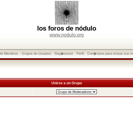
los foros de nódulo
www.nodulo.org
 de Miembros
Grupos de Usuarios
Reg�strese
Perfil
Con�ctese para revisar sus m
Unirse a un Grupo