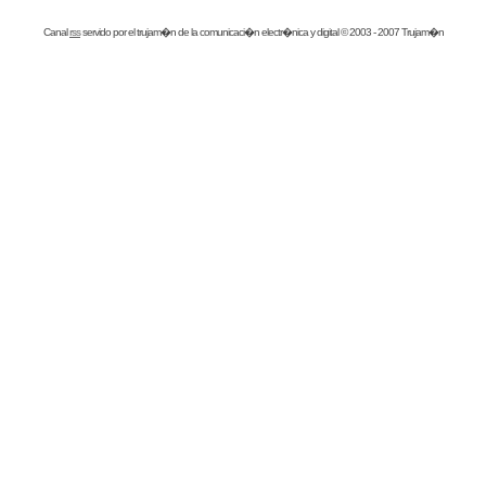
Canal
rss
servido por el
trujam�n
de la comunicaci�n electr�nica y digital © 2003 - 2007 Trujam�n