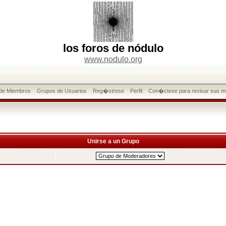
los foros de nódulo
www.nodulo.org
 de Miembros
Grupos de Usuarios
Reg�strese
Perfil
Con�ctese para revisar sus m
Unirse a un Grupo