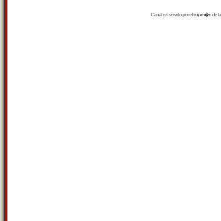
Canal
rss
servido por el
trujam�n
de la