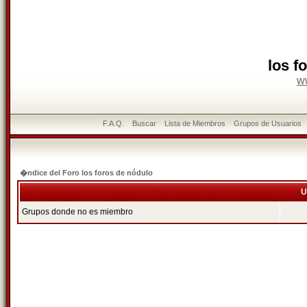
los f
w
F.A.Q.
Buscar
Lista de Miembros
Grupos de Usuarios
�ndice del Foro los foros de nódulo
U
Grupos donde no es miembro