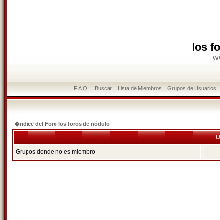
los f
w
F.A.Q.
Buscar
Lista de Miembros
Grupos de Usuarios
�ndice del Foro los foros de nódulo
U
Grupos donde no es miembro