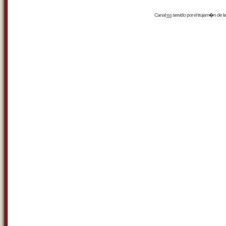
Canal
rss
servido por el
trujam�n
de la