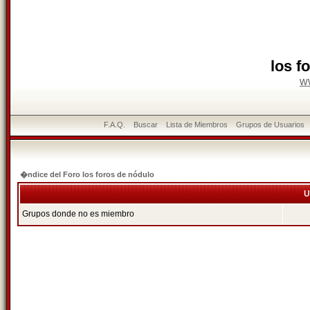
los f
w
F.A.Q.
Buscar
Lista de Miembros
Grupos de Usuarios
�ndice del Foro los foros de nódulo
U
Grupos donde no es miembro