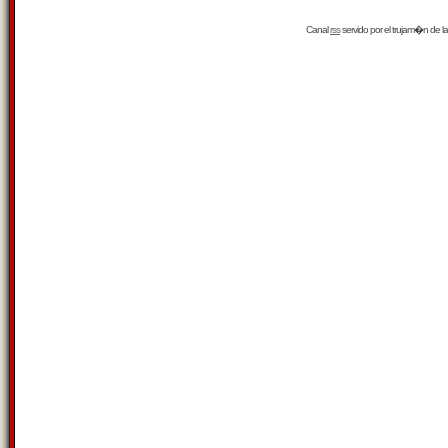
Canal
rss
servido por el
trujam�n
de la