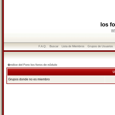
los f
w
F.A.Q.
Buscar
Lista de Miembros
Grupos de Usuarios
�ndice del Foro los foros de nódulo
U
Grupos donde no es miembro