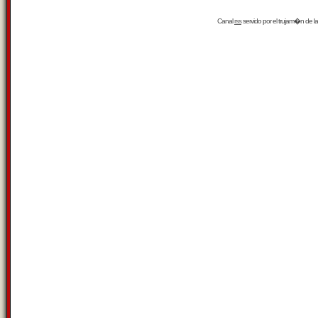
Canal
rss
servido por el
trujam�n
de la