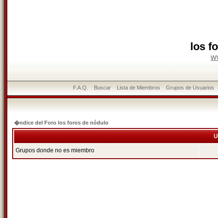
los f
w
F.A.Q.
Buscar
Lista de Miembros
Grupos de Usuarios
�ndice del Foro los foros de nódulo
U
Grupos donde no es miembro