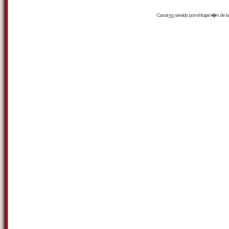
Canal
rss
servido por el
trujam�n
de la