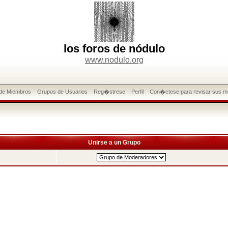
los foros de nódulo
www.nodulo.org
 de Miembros
Grupos de Usuarios
Reg�strese
Perfil
Con�ctese para revisar sus m
Unirse a un Grupo