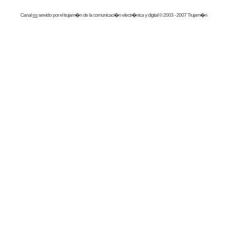
Canal
rss
servido por el
trujam�n
de la comunicaci�n electr�nica y digital © 2003 - 2007 Trujam�n