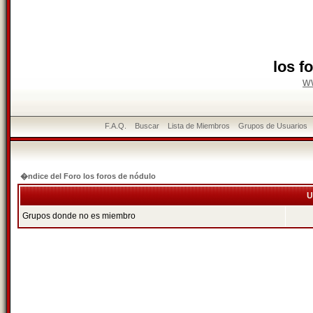
los f
w
F.A.Q.
Buscar
Lista de Miembros
Grupos de Usuarios
�ndice del Foro los foros de nódulo
U
Grupos donde no es miembro