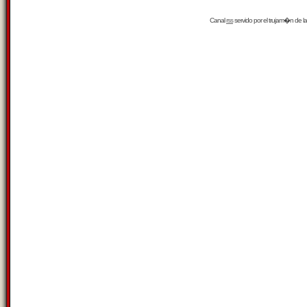
Canal
rss
servido por el
trujam�n
de la