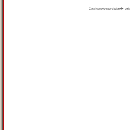
Canal
rss
servido por el
trujam�n
de la