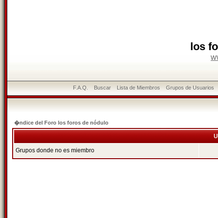
los f
w
F.A.Q.
Buscar
Lista de Miembros
Grupos de Usuarios
�ndice del Foro los foros de nódulo
U
Grupos donde no es miembro