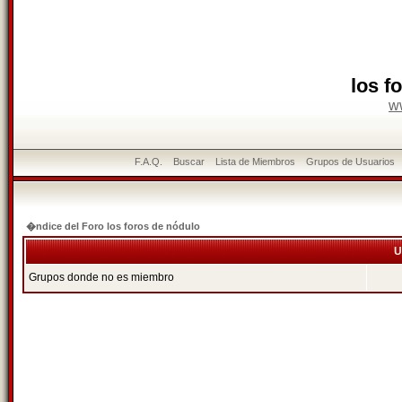
los f
w
F.A.Q.
Buscar
Lista de Miembros
Grupos de Usuarios
�ndice del Foro los foros de nódulo
U
Grupos donde no es miembro