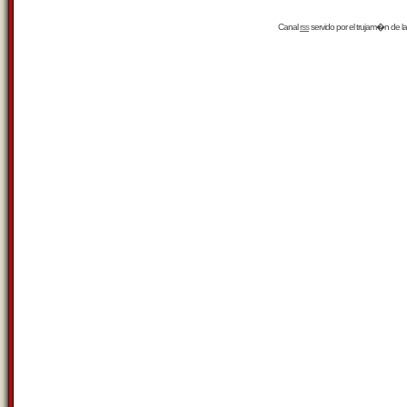
Canal
rss
servido por el
trujam�n
de la