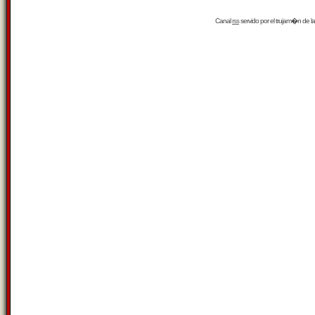
Canal
rss
servido por el
trujam�n
de la