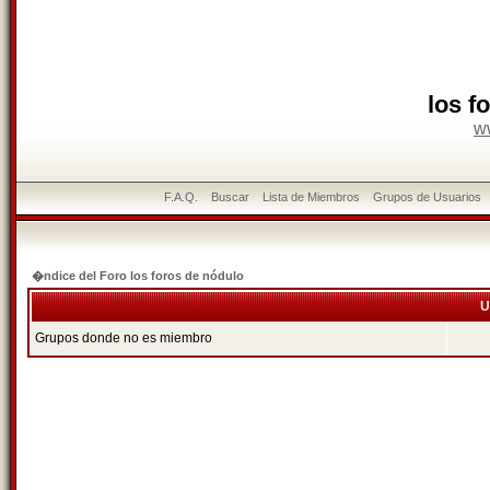
los f
w
F.A.Q.
Buscar
Lista de Miembros
Grupos de Usuarios
�ndice del Foro los foros de nódulo
U
Grupos donde no es miembro