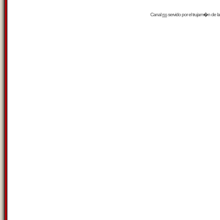
Canal
rss
servido por el
trujam�n
de la