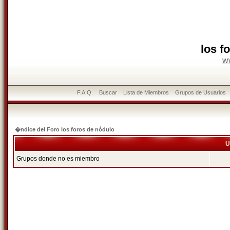
los f
w
F.A.Q.
Buscar
Lista de Miembros
Grupos de Usuarios
�ndice del Foro los foros de nódulo
U
Grupos donde no es miembro